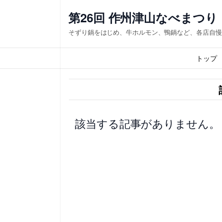
内
第26回 作州津山なべまつり
容
そずり鍋をはじめ、牛ホルモン、鴨鍋など、各店自慢
を
ス
トップ
キ
ッ
プ
該当する記事がありません。