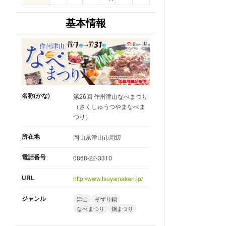
基本情報
名称(かな)
第26回 作州津山なべまつり
（さくしゅうつやまなべま
つり）
所在地
岡山県津山市周辺
電話番号
0868-22-3310
URL
http://www.tsuyamakan.jp/
ジャンル
津山
そずり鍋
なべまつり
鍋まつり