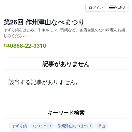
内
ログイン
MENU
容
を
第26回 作州津山なべまつり
ス
そずり鍋をはじめ、牛ホルモン、鴨鍋など、各店自慢のなべ料理をお楽
キ
しみください。
ッ
0868-22-3310
TEL
プ
記事がありません
該当する記事がありません。
キーワード検索
そずり鍋
なべまつり
作州津山なべまつり
津山