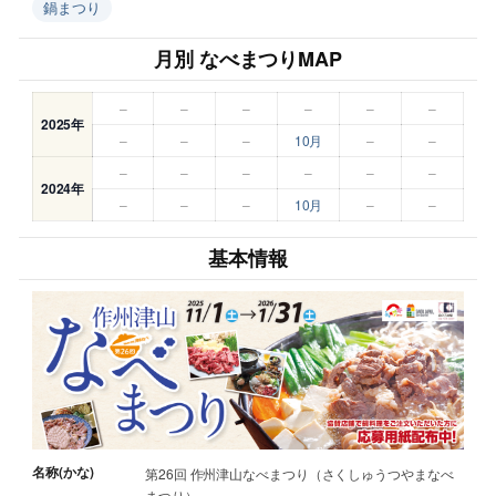
鍋まつり
月別 なべまつりMAP
–
–
–
–
–
–
2025年
–
–
–
10月
–
–
–
–
–
–
–
–
2024年
–
–
–
10月
–
–
基本情報
名称(かな)
第26回 作州津山なべまつり（さくしゅうつやまなべ
まつり）