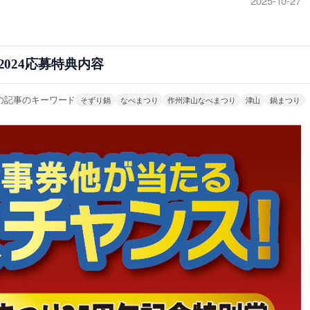
2025-10-27
2024応募特典内容
の記事のキーワード
そずり鍋
なべまつり
作州津山なべまつり
津山
鍋まつり