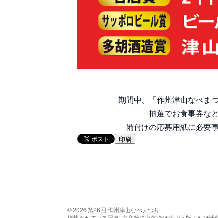
期間中、「作州津山なべま
抽選でお食事券な
備付けの応募用紙に必要
印刷
© 2026 第26回 作州津山なべまつり
掲載されている写真･文章等の著作権は津山瓦版または情