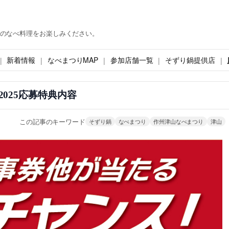
のなべ料理をお楽しみください。
新着情報
なべまつりMAP
参加店舗一覧
そずり鍋提供店
2025応募特典内容
この記事のキーワード
そずり鍋
なべまつり
作州津山なべまつり
津山