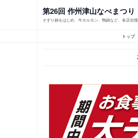
内
第26回 作州津山なべまつり
容
そずり鍋をはじめ、牛ホルモン、鴨鍋など、各店自慢
を
ス
トップ
キ
ッ
プ