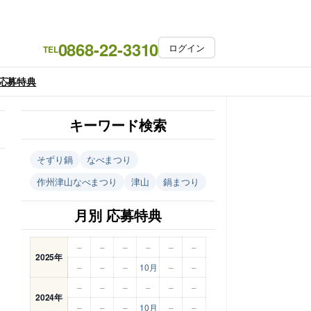
0868-22-3310
ログイン
TEL
応募特典
キーワード検索
そずり鍋
なべまつり
作州津山なべまつり
津山
鍋まつり
月別 応募特典
–
–
–
–
–
–
2025年
–
–
–
10月
–
–
–
–
–
–
–
–
2024年
–
–
–
10月
–
–