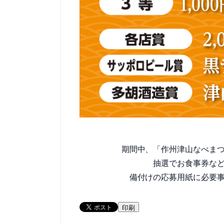
期間中、「作州津山なべま
抽選でお食事券な
備付けの応募用紙に必要
印刷