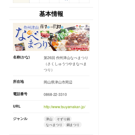
基本情報
名称(かな)
第26回 作州津山なべまつり
（さくしゅうつやまなべま
つり）
所在地
岡山県津山市周辺
電話番号
0868-22-3310
URL
http://www.tsuyamakan.jp/
ジャンル
津山
そずり鍋
なべまつり
鍋まつり