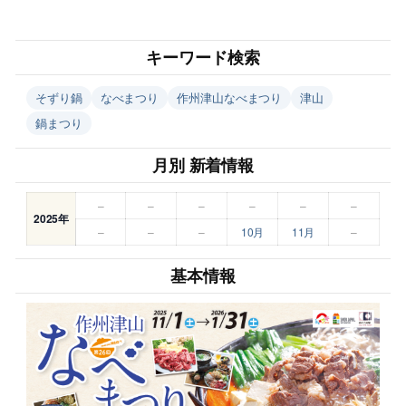
キーワード検索
そずり鍋
なべまつり
作州津山なべまつり
津山
鍋まつり
月別 新着情報
–
–
–
–
–
–
2025年
–
–
–
10月
11月
–
基本情報