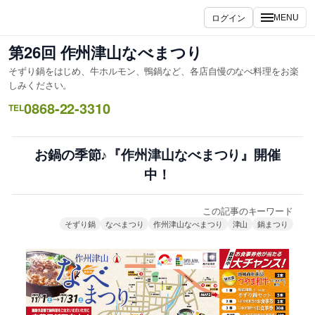
内
ログイン
MENU
容
を
第26回 作州津山なべまつり
ス
そずり鍋をはじめ、牛ホルモン、鴨鍋など、各店自慢のなべ料理をお楽
キ
しみください。
ッ
0868-22-3310
TEL
プ
お鍋の季節♪『作州津山なべまつり』開催
中！
この記事のキーワード
そずり鍋
なべまつり
作州津山なべまつり
津山
鍋まつり