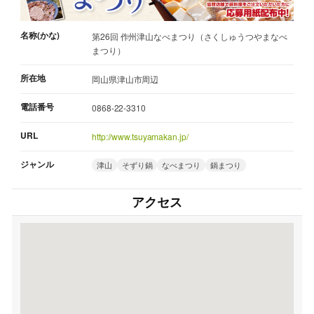
名称(かな)
第26回 作州津山なべまつり（さくしゅうつやまなべ
まつり）
所在地
岡山県津山市周辺
電話番号
0868-22-3310
URL
http://www.tsuyamakan.jp/
ジャンル
津山
そずり鍋
なべまつり
鍋まつり
アクセス