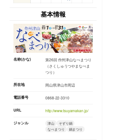
基本情報
名称(かな)
第26回 作州津山なべまつり
（さくしゅうつやまなべま
つり）
所在地
岡山県津山市周辺
電話番号
0868-22-3310
URL
http://www.tsuyamakan.jp/
ジャンル
津山
そずり鍋
なべまつり
鍋まつり