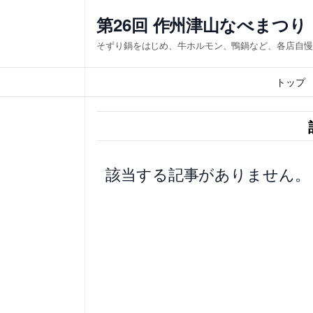
内
第26回 作州津山なべまつり
容
そずり鍋をはじめ、牛ホルモン、鴨鍋など、各店自慢
を
ス
トップ
キ
ッ
プ
該当する記事がありません。