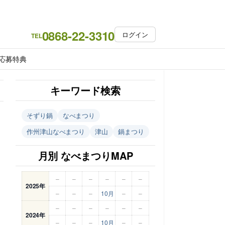
0868-22-3310
ログイン
TEL
応募特典
キーワード検索
そずり鍋
なべまつり
作州津山なべまつり
津山
鍋まつり
月別 なべまつりMAP
–
–
–
–
–
–
2025年
–
–
–
10月
–
–
–
–
–
–
–
–
2024年
–
–
–
10月
–
–