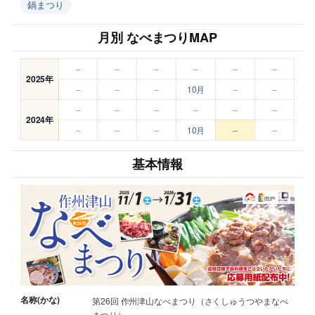
鍋まつり
月別 なべまつりMAP
–
–
–
–
–
–
2025年
–
–
–
10月
–
–
–
–
–
–
–
–
2024年
–
–
–
10月
–
–
基本情報
名称(かな)
第26回 作州津山なべまつり（さくしゅうつやまなべ
まつり）