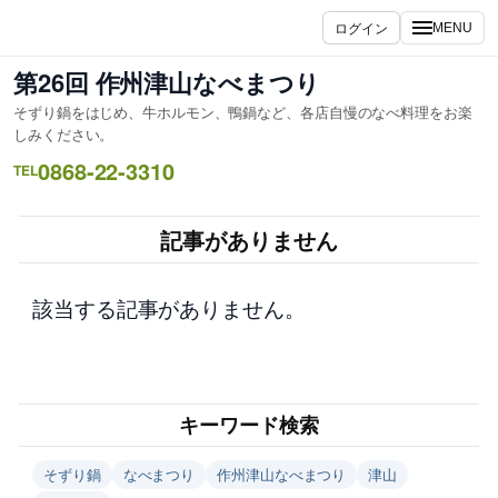
内
ログイン
MENU
容
を
第26回 作州津山なべまつり
ス
そずり鍋をはじめ、牛ホルモン、鴨鍋など、各店自慢のなべ料理をお楽
キ
しみください。
ッ
0868-22-3310
TEL
プ
記事がありません
該当する記事がありません。
キーワード検索
そずり鍋
なべまつり
作州津山なべまつり
津山