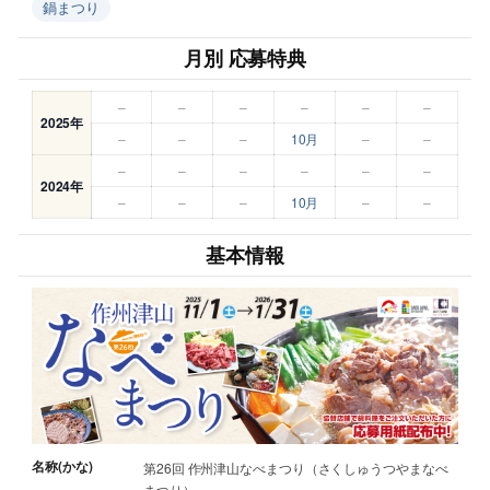
鍋まつり
月別 応募特典
–
–
–
–
–
–
2025年
–
–
–
10月
–
–
–
–
–
–
–
–
2024年
–
–
–
10月
–
–
基本情報
名称(かな)
第26回 作州津山なべまつり（さくしゅうつやまなべ
まつり）