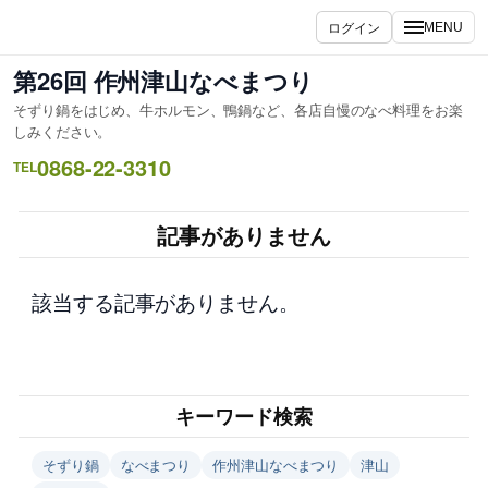
内
ログイン
MENU
容
を
第26回 作州津山なべまつり
ス
そずり鍋をはじめ、牛ホルモン、鴨鍋など、各店自慢のなべ料理をお楽
キ
しみください。
ッ
0868-22-3310
TEL
プ
記事がありません
該当する記事がありません。
キーワード検索
そずり鍋
なべまつり
作州津山なべまつり
津山