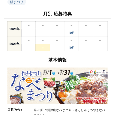
鍋まつり
月別 応募特典
–
–
–
–
–
–
2025年
–
–
–
10月
–
–
–
–
–
–
–
–
2024年
–
–
–
10月
–
–
基本情報
名称(かな)
第26回 作州津山なべまつり（さくしゅうつやまなべ
まつり）