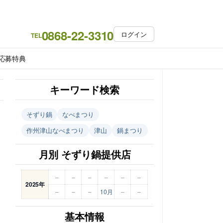
0868-22-3310
ログイン
TEL
応募特典
キーワード検索
そずり鍋
なべまつり
作州津山なべまつり
津山
鍋まつり
月別 そずり鍋提供店
–
–
–
–
–
–
2025年
–
–
–
10月
–
–
基本情報