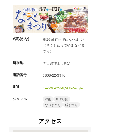
名称(かな)
第26回 作州津山なべまつり
（さくしゅうつやまなべま
つり）
所在地
岡山県津山市周辺
電話番号
0868-22-3310
URL
http://www.tsuyamakan.jp/
ジャンル
津山
そずり鍋
なべまつり
鍋まつり
アクセス