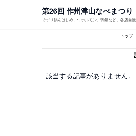
内
第26回 作州津山なべまつり
容
そずり鍋をはじめ、牛ホルモン、鴨鍋など、各店自慢
を
ス
トップ
キ
ッ
プ
該当する記事がありません。