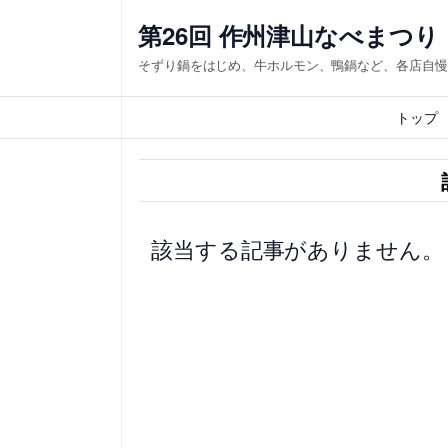
内
第26回 作州津山なべまつり
容
そずり鍋をはじめ、牛ホルモン、鴨鍋など、各店自慢
を
ス
トップ
キ
ッ
プ
該当する記事がありません。