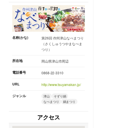
名称(かな)
第26回 作州津山なべまつり
（さくしゅうつやまなべま
つり）
所在地
岡山県津山市周辺
電話番号
0868-22-3310
URL
http://www.tsuyamakan.jp/
ジャンル
津山
そずり鍋
なべまつり
鍋まつり
アクセス