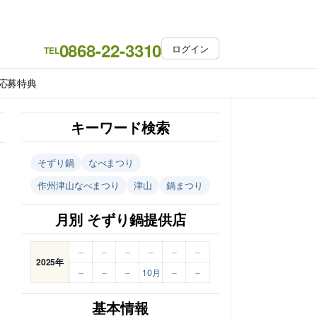
0868-22-3310
ログイン
TEL
応募特典
キーワード検索
そずり鍋
なべまつり
作州津山なべまつり
津山
鍋まつり
月別 そずり鍋提供店
–
–
–
–
–
–
2025年
–
–
–
10月
–
–
基本情報