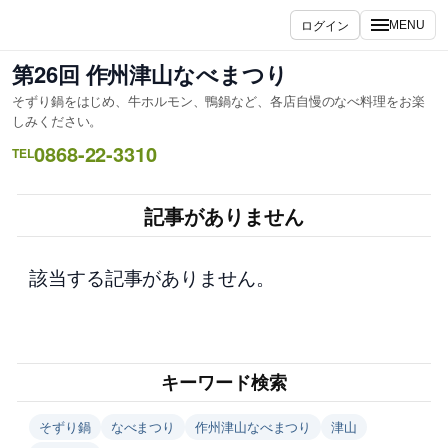
内
ログイン
MENU
容
を
第26回 作州津山なべまつり
ス
そずり鍋をはじめ、牛ホルモン、鴨鍋など、各店自慢のなべ料理をお楽
キ
しみください。
ッ
0868-22-3310
TEL
プ
記事がありません
該当する記事がありません。
キーワード検索
そずり鍋
なべまつり
作州津山なべまつり
津山