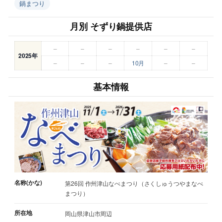
鍋まつり
月別 そずり鍋提供店
–
–
–
–
–
–
2025年
–
–
–
10月
–
–
基本情報
名称(かな)
第26回 作州津山なべまつり（さくしゅうつやまなべ
まつり）
所在地
岡山県津山市周辺