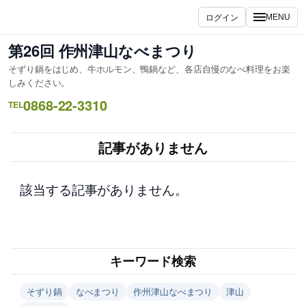
内
ログイン
MENU
容
を
第26回 作州津山なべまつり
ス
そずり鍋をはじめ、牛ホルモン、鴨鍋など、各店自慢のなべ料理をお楽
キ
しみください。
ッ
0868-22-3310
TEL
プ
記事がありません
該当する記事がありません。
キーワード検索
そずり鍋
なべまつり
作州津山なべまつり
津山