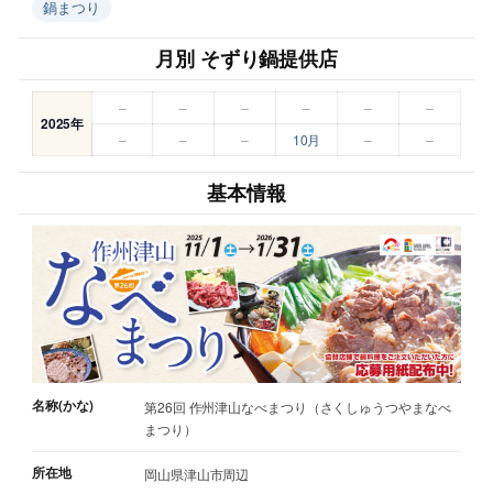
鍋まつり
月別 そずり鍋提供店
–
–
–
–
–
–
2025年
–
–
–
10月
–
–
基本情報
名称(かな)
第26回 作州津山なべまつり（さくしゅうつやまなべ
まつり）
所在地
岡山県津山市周辺