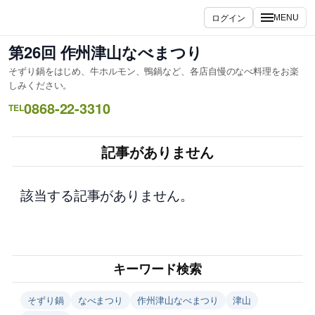
内
ログイン
MENU
容
を
第26回 作州津山なべまつり
ス
そずり鍋をはじめ、牛ホルモン、鴨鍋など、各店自慢のなべ料理をお楽
キ
しみください。
ッ
0868-22-3310
TEL
プ
記事がありません
該当する記事がありません。
キーワード検索
そずり鍋
なべまつり
作州津山なべまつり
津山