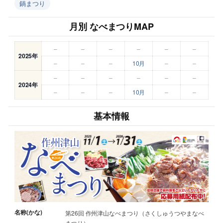
鍋まつり
月別 なべまつりMAP
–
–
–
–
–
–
2025年
–
–
–
10月
–
–
–
–
–
–
–
–
2024年
–
–
–
10月
–
–
基本情報
名称(かな)
第26回 作州津山なべまつり（さくしゅうつやまなべ
まつり）