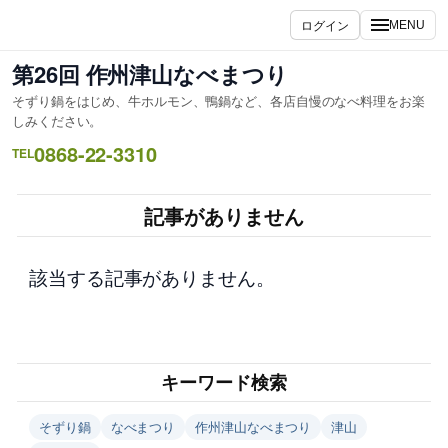
内
ログイン
MENU
容
を
第26回 作州津山なべまつり
ス
そずり鍋をはじめ、牛ホルモン、鴨鍋など、各店自慢のなべ料理をお楽
キ
しみください。
ッ
0868-22-3310
TEL
プ
記事がありません
該当する記事がありません。
キーワード検索
そずり鍋
なべまつり
作州津山なべまつり
津山