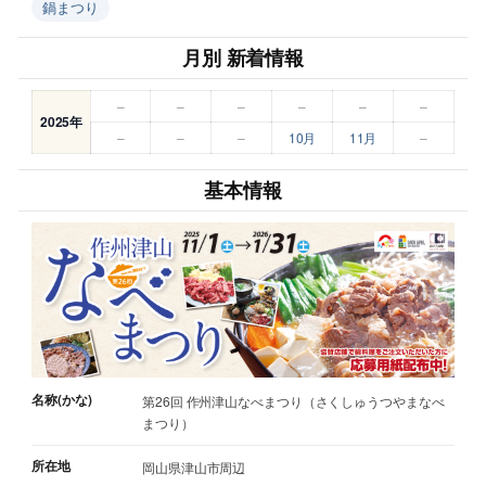
鍋まつり
月別 新着情報
–
–
–
–
–
–
2025年
–
–
–
10月
11月
–
基本情報
名称(かな)
第26回 作州津山なべまつり（さくしゅうつやまなべ
まつり）
所在地
岡山県津山市周辺