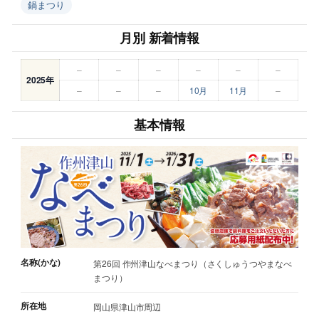
鍋まつり
月別 新着情報
–
–
–
–
–
–
2025年
–
–
–
10月
11月
–
基本情報
名称(かな)
第26回 作州津山なべまつり（さくしゅうつやまなべ
まつり）
所在地
岡山県津山市周辺