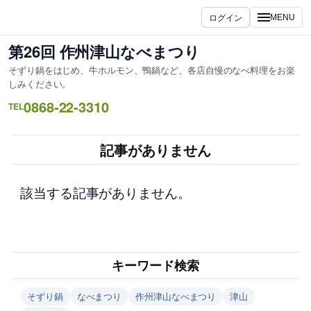
内
ログイン
MENU
容
を
第26回 作州津山なべまつり
ス
そずり鍋をはじめ、牛ホルモン、鴨鍋など、各店自慢のなべ料理をお楽
キ
しみください。
ッ
0868-22-3310
TEL
プ
記事がありません
該当する記事がありません。
キーワード検索
そずり鍋
なべまつり
作州津山なべまつり
津山