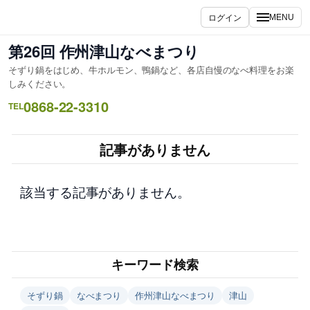
内
ログイン
MENU
容
を
第26回 作州津山なべまつり
ス
そずり鍋をはじめ、牛ホルモン、鴨鍋など、各店自慢のなべ料理をお楽
キ
しみください。
ッ
0868-22-3310
TEL
プ
記事がありません
該当する記事がありません。
キーワード検索
そずり鍋
なべまつり
作州津山なべまつり
津山