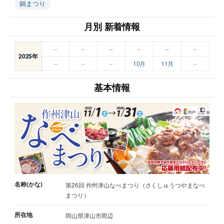
鍋まつり
月別 新着情報
–
–
–
–
–
–
2025年
–
–
–
10月
11月
–
基本情報
名称(かな)
第26回 作州津山なべまつり（さくしゅうつやまなべ
まつり）
所在地
岡山県津山市周辺