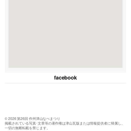
facebook
© 2026 第26回 作州津山なべまつり
掲載されている写真･文章等の著作権は津山瓦版または情報提供者に帰属し、
一切の無断転載を禁じます。