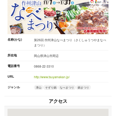
名称(かな)
第26回 作州津山なべまつり（さくしゅうつやまなべ
まつり）
所在地
岡山県津山市周辺
電話番号
0868-22-3310
URL
http://www.tsuyamakan.jp/
ジャンル
津山
そずり鍋
なべまつり
鍋まつり
アクセス