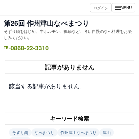
内
ログイン
MENU
容
を
第26回 作州津山なべまつり
ス
そずり鍋をはじめ、牛ホルモン、鴨鍋など、各店自慢のなべ料理をお楽
キ
しみください。
ッ
0868-22-3310
TEL
プ
記事がありません
該当する記事がありません。
キーワード検索
そずり鍋
なべまつり
作州津山なべまつり
津山