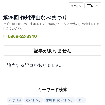
内
ログイン
MENU
容
を
第26回 作州津山なべまつり
ス
そずり鍋をはじめ、牛ホルモン、鴨鍋など、各店自慢のなべ料理をお楽
キ
しみください。
ッ
0868-22-3310
TEL
プ
記事がありません
該当する記事がありません。
キーワード検索
そずり鍋
なべまつり
作州津山なべまつり
津山