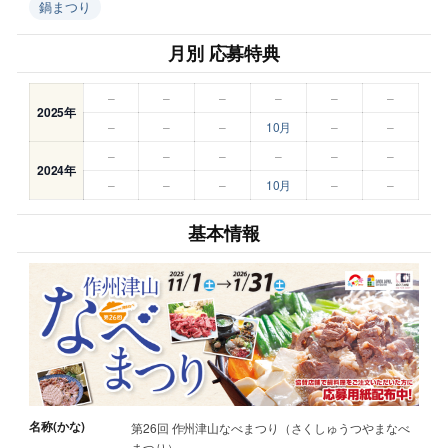
鍋まつり
月別 応募特典
–
–
–
–
–
–
2025年
–
–
–
10月
–
–
–
–
–
–
–
–
2024年
–
–
–
10月
–
–
基本情報
名称(かな)
第26回 作州津山なべまつり（さくしゅうつやまなべ
まつり）