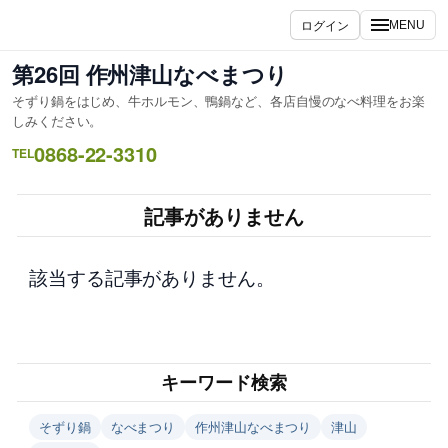
内
ログイン
MENU
容
を
第26回 作州津山なべまつり
ス
そずり鍋をはじめ、牛ホルモン、鴨鍋など、各店自慢のなべ料理をお楽
キ
しみください。
ッ
0868-22-3310
TEL
プ
記事がありません
該当する記事がありません。
キーワード検索
そずり鍋
なべまつり
作州津山なべまつり
津山