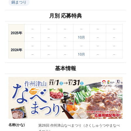
鍋まつり
月別 応募特典
–
–
–
–
–
–
2025年
–
–
–
10月
–
–
–
–
–
–
–
–
2024年
–
–
–
10月
–
–
基本情報
名称(かな)
第26回 作州津山なべまつり（さくしゅうつやまなべ
まつり）