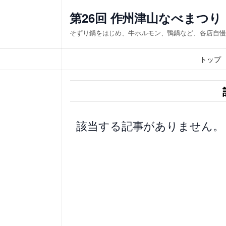
内
第26回 作州津山なべまつり
容
そずり鍋をはじめ、牛ホルモン、鴨鍋など、各店自慢
を
ス
トップ
キ
ッ
プ
該当する記事がありません。