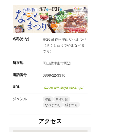
名称(かな)
第26回 作州津山なべまつり
（さくしゅうつやまなべま
つり）
所在地
岡山県津山市周辺
電話番号
0868-22-3310
URL
http://www.tsuyamakan.jp/
ジャンル
津山
そずり鍋
なべまつり
鍋まつり
アクセス