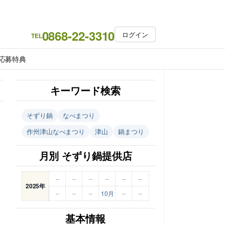
0868-22-3310
ログイン
TEL
応募特典
キーワード検索
そずり鍋
なべまつり
作州津山なべまつり
津山
鍋まつり
月別 そずり鍋提供店
–
–
–
–
–
–
2025年
–
–
–
10月
–
–
基本情報