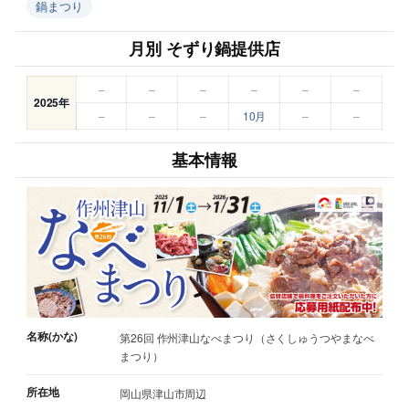
鍋まつり
月別 そずり鍋提供店
–
–
–
–
–
–
2025年
–
–
–
10月
–
–
基本情報
名称(かな)
第26回 作州津山なべまつり（さくしゅうつやまなべ
まつり）
所在地
岡山県津山市周辺