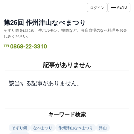
内
ログイン
MENU
容
を
第26回 作州津山なべまつり
ス
そずり鍋をはじめ、牛ホルモン、鴨鍋など、各店自慢のなべ料理をお楽
キ
しみください。
ッ
0868-22-3310
TEL
プ
記事がありません
該当する記事がありません。
キーワード検索
そずり鍋
なべまつり
作州津山なべまつり
津山