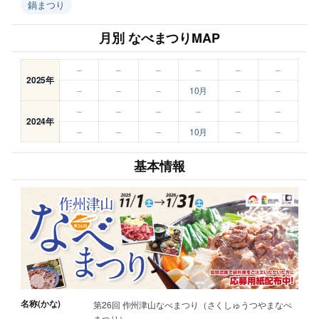
鍋まつり
月別 なべまつりMAP
–
–
–
–
–
–
2025年
–
–
–
10月
–
–
–
–
–
–
–
–
2024年
–
–
–
10月
–
–
基本情報
名称(かな)
第26回 作州津山なべまつり（さくしゅうつやまなべ
まつり）