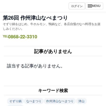
内
ログイン
MENU
容
を
第26回 作州津山なべまつり
ス
そずり鍋をはじめ、牛ホルモン、鴨鍋など、各店自慢のなべ料理をお楽
キ
しみください。
ッ
0868-22-3310
TEL
プ
記事がありません
該当する記事がありません。
キーワード検索
そずり鍋
なべまつり
作州津山なべまつり
津山