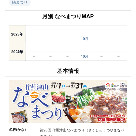
鍋まつり
月別 なべまつりMAP
–
–
–
–
–
–
2025年
–
–
–
10月
–
–
–
–
–
–
–
–
2024年
–
–
–
10月
–
–
基本情報
名称(かな)
第26回 作州津山なべまつり（さくしゅうつやまなべ
まつり）