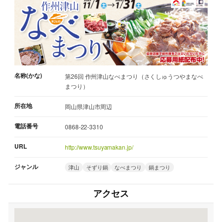
名称(かな)
第26回 作州津山なべまつり（さくしゅうつやまなべ
まつり）
所在地
岡山県津山市周辺
電話番号
0868-22-3310
URL
http://www.tsuyamakan.jp/
ジャンル
津山
そずり鍋
なべまつり
鍋まつり
アクセス