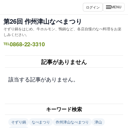
内
ログイン
MENU
容
を
第26回 作州津山なべまつり
ス
そずり鍋をはじめ、牛ホルモン、鴨鍋など、各店自慢のなべ料理をお楽
キ
しみください。
ッ
0868-22-3310
TEL
プ
記事がありません
該当する記事がありません。
キーワード検索
そずり鍋
なべまつり
作州津山なべまつり
津山