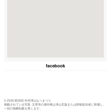
facebook
© 2026 第26回 作州津山なべまつり
掲載されている写真･文章等の著作権は津山瓦版または情報提供者に帰属し、
一切の無断転載を禁じます。