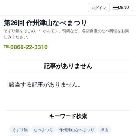
内
ログイン
MENU
容
を
第26回 作州津山なべまつり
ス
そずり鍋をはじめ、牛ホルモン、鴨鍋など、各店自慢のなべ料理をお楽
キ
しみください。
ッ
0868-22-3310
TEL
プ
記事がありません
該当する記事がありません。
キーワード検索
そずり鍋
なべまつり
作州津山なべまつり
津山