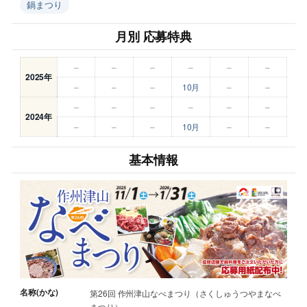
鍋まつり
月別 応募特典
–
–
–
–
–
–
2025年
–
–
–
10月
–
–
–
–
–
–
–
–
2024年
–
–
–
10月
–
–
基本情報
名称(かな)
第26回 作州津山なべまつり（さくしゅうつやまなべ
まつり）