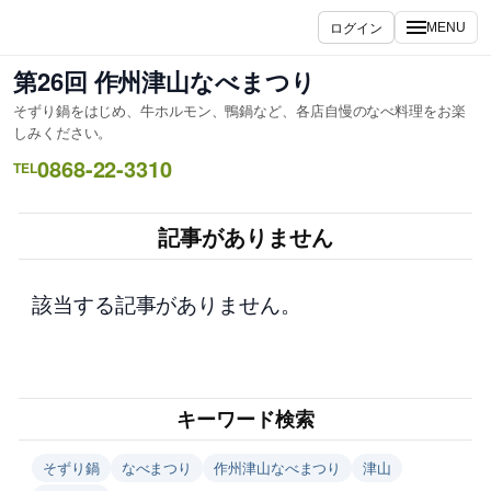
内
ログイン
MENU
容
を
第26回 作州津山なべまつり
ス
そずり鍋をはじめ、牛ホルモン、鴨鍋など、各店自慢のなべ料理をお楽
キ
しみください。
ッ
0868-22-3310
TEL
プ
記事がありません
該当する記事がありません。
キーワード検索
そずり鍋
なべまつり
作州津山なべまつり
津山