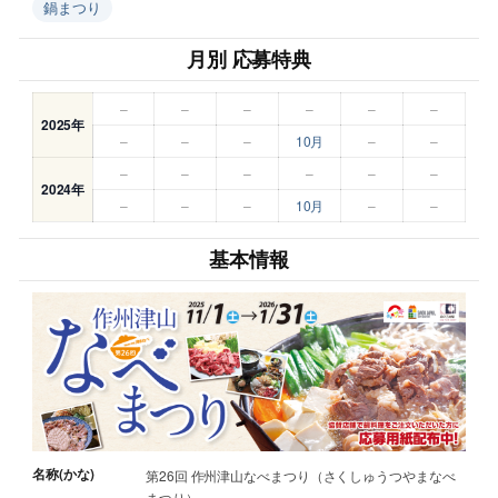
鍋まつり
月別 応募特典
–
–
–
–
–
–
2025年
–
–
–
10月
–
–
–
–
–
–
–
–
2024年
–
–
–
10月
–
–
基本情報
名称(かな)
第26回 作州津山なべまつり（さくしゅうつやまなべ
まつり）