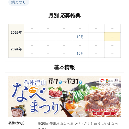
鍋まつり
月別 応募特典
–
–
–
–
–
–
2025年
–
–
–
10月
–
–
–
–
–
–
–
–
2024年
–
–
–
10月
–
–
基本情報
名称(かな)
第26回 作州津山なべまつり（さくしゅうつやまなべ
まつり）