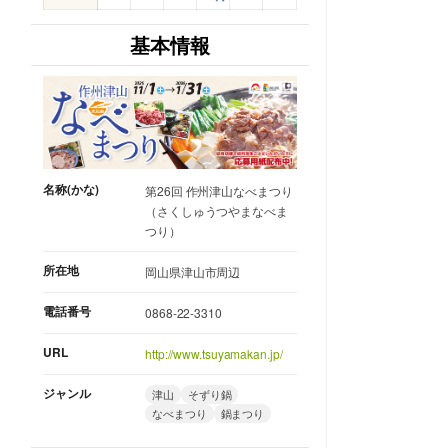
基本情報
名称(かな)
第26回 作州津山なべまつり
（さくしゅうつやまなべま
つり）
所在地
岡山県津山市周辺
電話番号
0868-22-3310
URL
http://www.tsuyamakan.jp/
ジャンル
津山
そずり鍋
なべまつり
鍋まつり