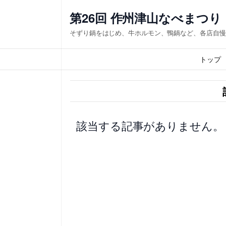
内
第26回 作州津山なべまつり
容
そずり鍋をはじめ、牛ホルモン、鴨鍋など、各店自慢
を
ス
トップ
キ
ッ
プ
該当する記事がありません。