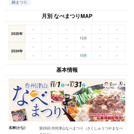
鍋まつり
月別 なべまつりMAP
–
–
–
–
–
–
2025年
–
–
–
10月
–
–
–
–
–
–
–
–
2024年
–
–
–
10月
–
–
基本情報
名称(かな)
第26回 作州津山なべまつり（さくしゅうつやまなべ
まつり）