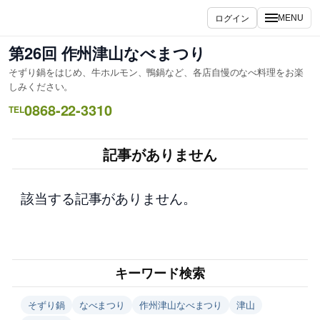
内
ログイン
MENU
容
を
第26回 作州津山なべまつり
ス
そずり鍋をはじめ、牛ホルモン、鴨鍋など、各店自慢のなべ料理をお楽
キ
しみください。
ッ
0868-22-3310
TEL
プ
記事がありません
該当する記事がありません。
キーワード検索
そずり鍋
なべまつり
作州津山なべまつり
津山