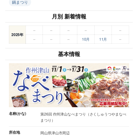
鍋まつり
月別 新着情報
–
–
–
–
–
–
2025年
–
–
–
10月
11月
–
基本情報
名称(かな)
第26回 作州津山なべまつり（さくしゅうつやまなべ
まつり）
所在地
岡山県津山市周辺