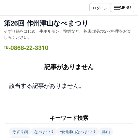
内
ログイン
MENU
容
を
第26回 作州津山なべまつり
ス
そずり鍋をはじめ、牛ホルモン、鴨鍋など、各店自慢のなべ料理をお楽
キ
しみください。
ッ
0868-22-3310
TEL
プ
記事がありません
該当する記事がありません。
キーワード検索
そずり鍋
なべまつり
作州津山なべまつり
津山