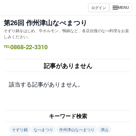
内
ログイン
MENU
容
を
第26回 作州津山なべまつり
ス
そずり鍋をはじめ、牛ホルモン、鴨鍋など、各店自慢のなべ料理をお楽
キ
しみください。
ッ
0868-22-3310
TEL
プ
記事がありません
該当する記事がありません。
キーワード検索
そずり鍋
なべまつり
作州津山なべまつり
津山