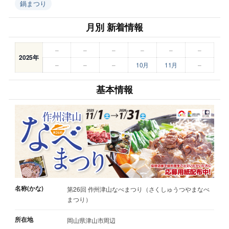
鍋まつり
月別 新着情報
–
–
–
–
–
–
2025年
–
–
–
10月
11月
–
基本情報
名称(かな)
第26回 作州津山なべまつり（さくしゅうつやまなべ
まつり）
所在地
岡山県津山市周辺