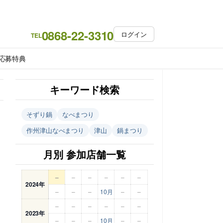
0868-22-3310
ログイン
TEL
応募特典
キーワード検索
そずり鍋
なべまつり
作州津山なべまつり
津山
鍋まつり
月別 参加店舗一覧
–
–
–
–
–
–
2024年
–
–
–
10月
–
–
–
–
–
–
–
–
2023年
–
–
–
10月
–
–