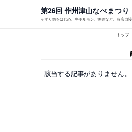
内
第26回 作州津山なべまつり
容
そずり鍋をはじめ、牛ホルモン、鴨鍋など、各店自慢
を
ス
トップ
キ
ッ
プ
該当する記事がありません。