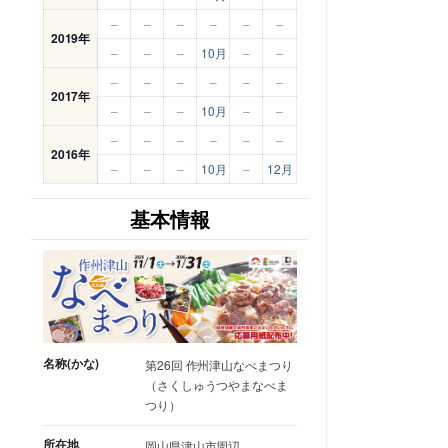
–
–
–
–
–
–
2019年
–
–
–
10月
–
–
–
–
–
–
–
–
2017年
–
–
–
10月
–
–
–
–
–
–
–
–
2016年
–
–
–
10月
–
12月
基本情報
名称(かな)
第26回 作州津山なべまつり
（さくしゅうつやまなべま
つり）
所在地
岡山県津山市周辺