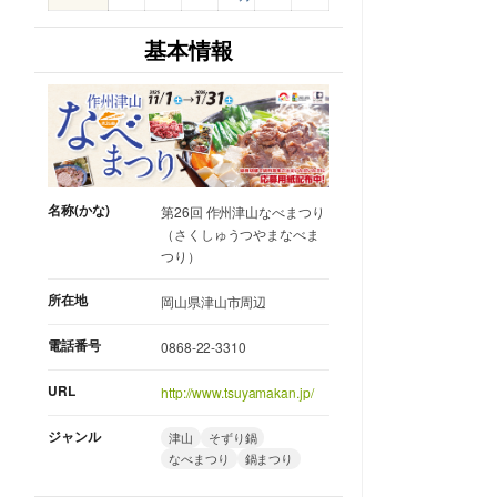
基本情報
名称(かな)
第26回 作州津山なべまつり
（さくしゅうつやまなべま
つり）
所在地
岡山県津山市周辺
電話番号
0868-22-3310
URL
http://www.tsuyamakan.jp/
ジャンル
津山
そずり鍋
なべまつり
鍋まつり