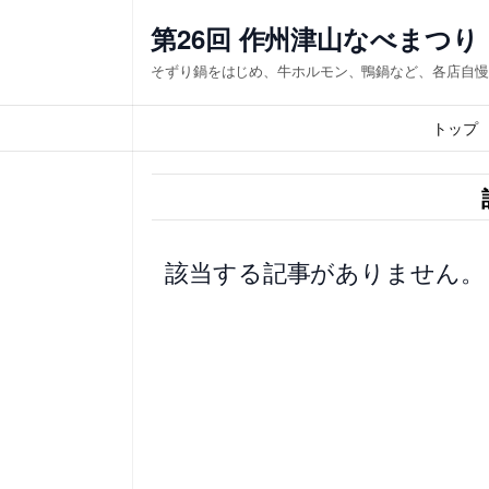
内
第26回 作州津山なべまつり
容
そずり鍋をはじめ、牛ホルモン、鴨鍋など、各店自慢
を
ス
トップ
キ
ッ
プ
該当する記事がありません。