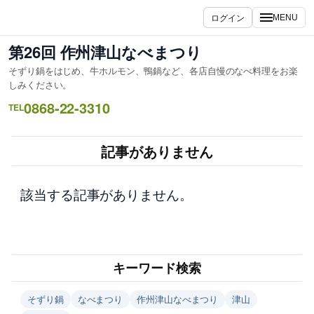
内
ログイン
MENU
容
を
第26回 作州津山なべまつり
ス
そずり鍋をはじめ、牛ホルモン、鴨鍋など、各店自慢のなべ料理をお楽
キ
しみください。
ッ
0868-22-3310
TEL
プ
記事がありません
該当する記事がありません。
キーワード検索
そずり鍋
なべまつり
作州津山なべまつり
津山