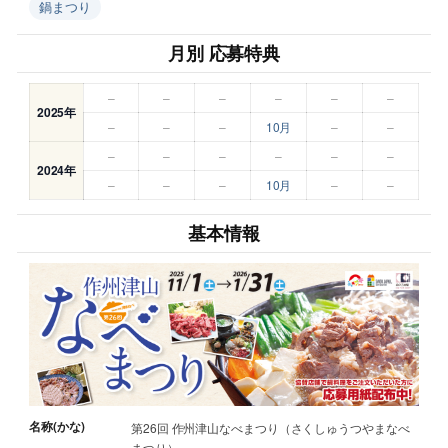
鍋まつり
月別 応募特典
–
–
–
–
–
–
2025年
–
–
–
10月
–
–
–
–
–
–
–
–
2024年
–
–
–
10月
–
–
基本情報
名称(かな)
第26回 作州津山なべまつり（さくしゅうつやまなべ
まつり）