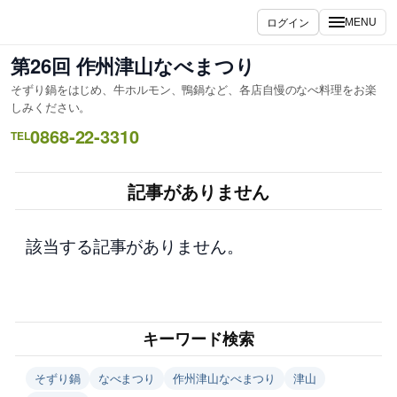
内
ログイン
MENU
容
を
第26回 作州津山なべまつり
ス
そずり鍋をはじめ、牛ホルモン、鴨鍋など、各店自慢のなべ料理をお楽
キ
しみください。
ッ
0868-22-3310
TEL
プ
記事がありません
該当する記事がありません。
キーワード検索
そずり鍋
なべまつり
作州津山なべまつり
津山