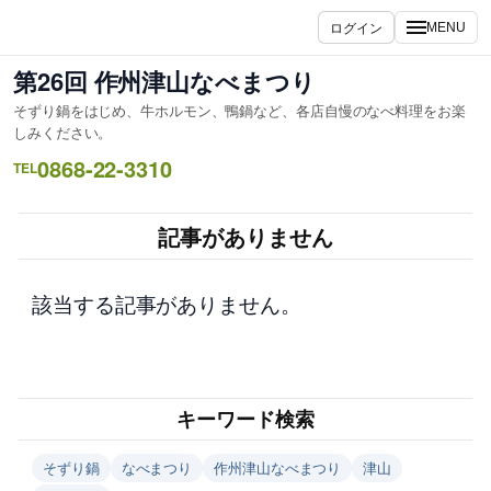
内
ログイン
MENU
容
を
第26回 作州津山なべまつり
ス
そずり鍋をはじめ、牛ホルモン、鴨鍋など、各店自慢のなべ料理をお楽
キ
しみください。
ッ
0868-22-3310
TEL
プ
記事がありません
該当する記事がありません。
キーワード検索
そずり鍋
なべまつり
作州津山なべまつり
津山