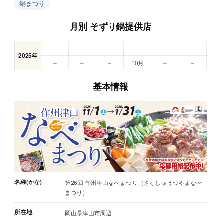
鍋まつり
月別 そずり鍋提供店
–
–
–
–
–
–
2025年
–
–
–
10月
–
–
基本情報
名称(かな)
第26回 作州津山なべまつり（さくしゅうつやまなべ
まつり）
所在地
岡山県津山市周辺