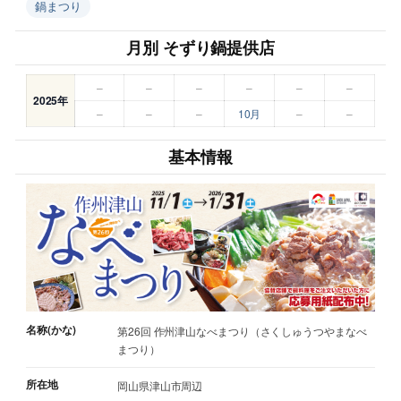
鍋まつり
月別 そずり鍋提供店
–
–
–
–
–
–
2025年
–
–
–
10月
–
–
基本情報
名称(かな)
第26回 作州津山なべまつり（さくしゅうつやまなべ
まつり）
所在地
岡山県津山市周辺