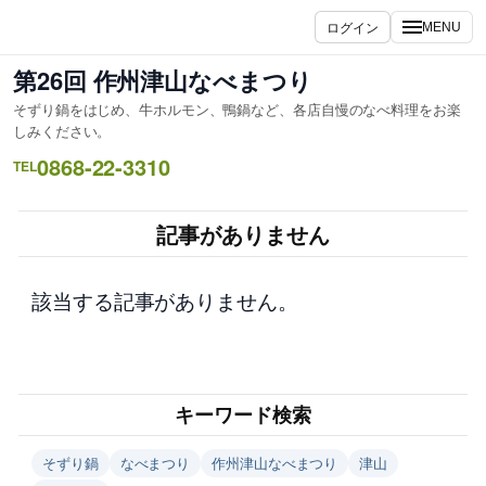
内
ログイン
MENU
容
を
第26回 作州津山なべまつり
ス
そずり鍋をはじめ、牛ホルモン、鴨鍋など、各店自慢のなべ料理をお楽
キ
しみください。
ッ
0868-22-3310
TEL
プ
記事がありません
該当する記事がありません。
キーワード検索
そずり鍋
なべまつり
作州津山なべまつり
津山